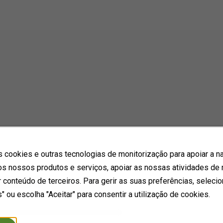
s cookies e outras tecnologias de monitorização para apoiar a n
os nossos produtos e serviços, apoiar as nossas atividades de
ngineer
 conteúdo de terceiros. Para gerir as suas preferências, selecio
Salvar Emprego
" ou escolha "Aceitar" para consentir a utilização de cookies.