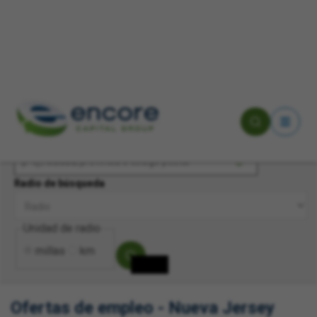
Palabras clave
Ubicación
Radio de búsqueda
Unidad de radio
millas
km
Ofertas de empleo - Nueva Jersey