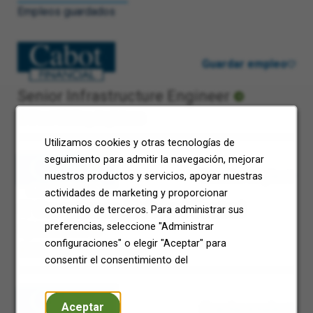
Empleos guardados
Guardar empleo
Senior Infrastructure Engineer
West Malling, Inglaterra
Utilizamos cookies y otras tecnologías de
seguimiento para admitir la navegación, mejorar
Guardar empleo
nuestros productos y servicios, apoyar nuestras
actividades de marketing y proporcionar
IT Governance, Risk And Control
contenido de terceros. Para administrar sus
Specialist
preferencias, seleccione "Administrar
configuraciones" o elegir "Aceptar" para
West Malling, Inglaterra
consentir el consentimiento del
Aceptar
Guardar empleo