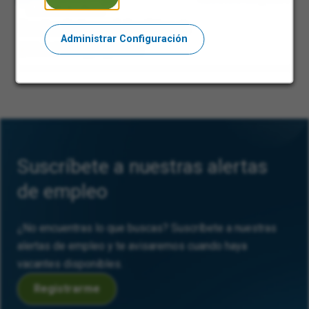
Senior Internal Auditor
Administrar Configuración
West Malling, Inglaterra
Suscríbete a nuestras alertas
de empleo
¿No encuentras lo que buscas? Suscríbete a nuestras
alertas de empleo y te avisaremos cuando haya
vacantes disponibles.
Registrarme