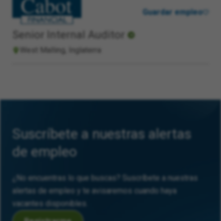
Guardar empleo
Senior Internal Auditor
West Malling, Inglaterra
Suscríbete a nuestras alertas
de empleo
¿No encuentras lo que buscas? Suscríbete a nuestras
alertas de empleo y te avisaremos cuando haya
vacantes disponibles.