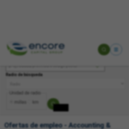
Palabras clave
Ubicación
Radio de búsqueda
Unidad de radio
millas
km
Ofertas de empleo - Accounting &