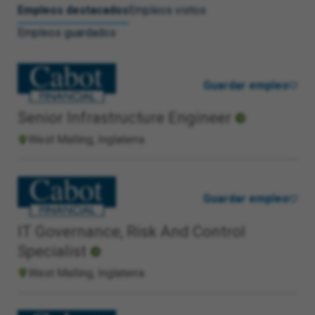
Empleos destacados
Empleos vistos
Empleos guardados
Guardar empleo
Senior Infrastructure Engineer
West Malling, Inglaterra
Guardar empleo
IT Governance, Risk And Control
Specialist
West Malling, Inglaterra