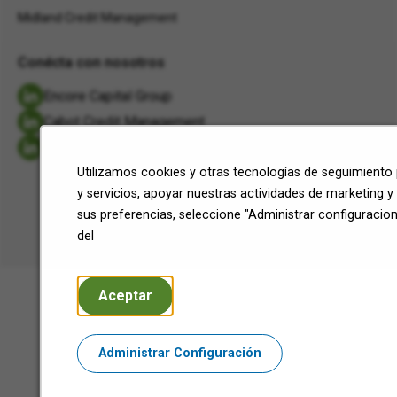
Midland Credit Management
Conécta con nosotros
Encore Capital Group
Cabot Credit Management
Midland Credit Management
Utilizamos cookies y otras tecnologías de seguimiento 
y servicios, apoyar nuestras actividades de marketing y
©2026 Encore Capital Group.
sus preferencias, seleccione "Administrar configuracion
Todos los derechos reservados.
del
Aceptar
Administrar Configuración