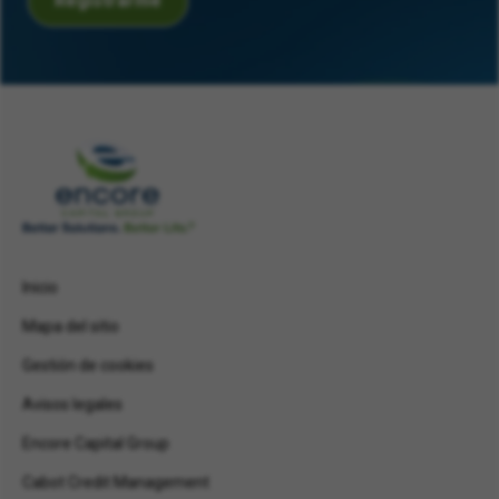
Registrarme
Inicio
Mapa del sitio
Gestión de cookies
Avisos legales
Encore Capital Group
Cabot Credit Management