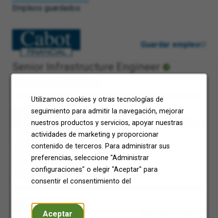
Empleos guardados
Guardar empleo
Senior Infrastructure Engineer
West Malling, Inglaterra
Utilizamos cookies y otras tecnologías de
seguimiento para admitir la navegación, mejorar
Guardar empleo
nuestros productos y servicios, apoyar nuestras
actividades de marketing y proporcionar
IT Governance, Risk And Control
contenido de terceros. Para administrar sus
Specialist
preferencias, seleccione "Administrar
configuraciones" o elegir "Aceptar" para
West Malling, Inglaterra
consentir el consentimiento del
Aceptar
Guardar empleo