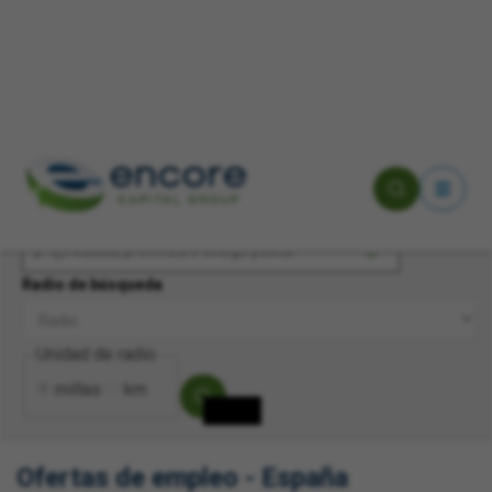
Palabras clave
Ubicación
Radio de búsqueda
Unidad de radio
millas
km
Ofertas de empleo - España