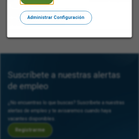
Senior Internal Auditor
Administrar Configuración
West Malling, Inglaterra
Suscríbete a nuestras alertas
de empleo
¿No encuentras lo que buscas? Suscríbete a nuestras
alertas de empleo y te avisaremos cuando haya
vacantes disponibles.
Registrarme