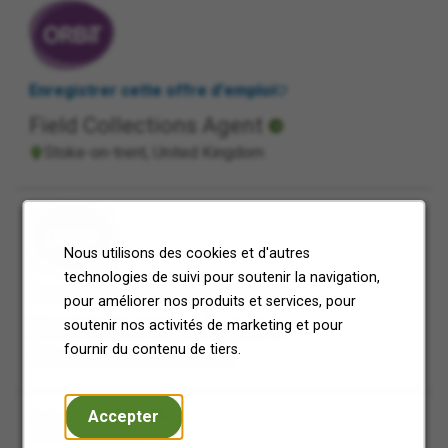
Enregistrer cette offre d'emploi
Field Collections Agent
Stoke-on-trent, United Kingdom
Nous utilisons des cookies et d'autres
technologies de suivi pour soutenir la navigation,
Enregistrer cette offre d'emploi
pour améliorer nos produits et services, pour
Field Collections Agent
soutenir nos activités de marketing et pour
fournir du contenu de tiers.
Lancaster, United Kingdom
Accepter