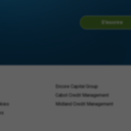
S'inscrire
Encore Capital Group
Cabot Credit Management
okies
Midland Credit Management
es