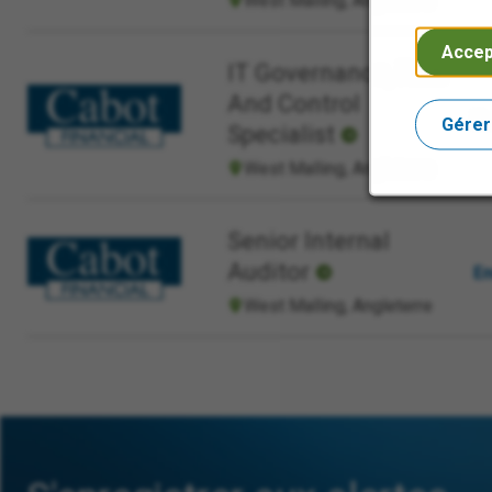
West Malling, Angleterre
Accep
IT Governance, Risk
And Control
En
Gérer
Specialist
West Malling, Angleterre
Senior Internal
Auditor
En
West Malling, Angleterre