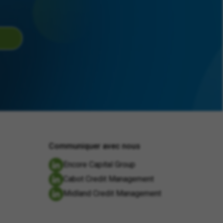
Communiquer avec nous
Encore Capital Group
Cabot Credit Management
Midland Credit Management