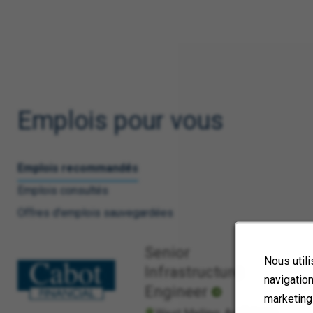
Emplois pour vous
Emplois recommandés
Emplois consultés
Offres d'emplois sauvegardées
Senior
Nous utili
Infrastructure
navigation
En
Engineer
marketing 