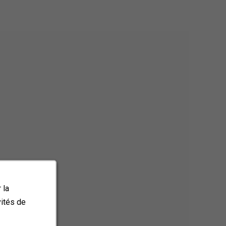
 la
vités de