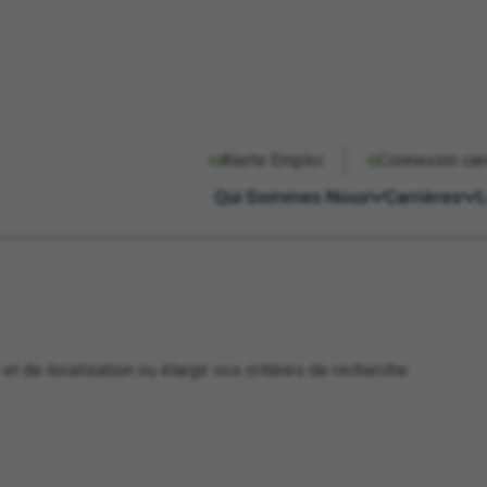
Unité de rayon
Zone de recherche
Alerte Emploi
Connexion can
miles
km
Qui Sommes Nous
Carrières
L
t de localisation ou élargir vos critères de recherche