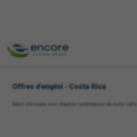
Recherche par mots-clés
Ville, Région ou Code postal
Offres d'emploi - Costa Rica
Merci d'essayer avec d'autres combinaison de mots-clefs e