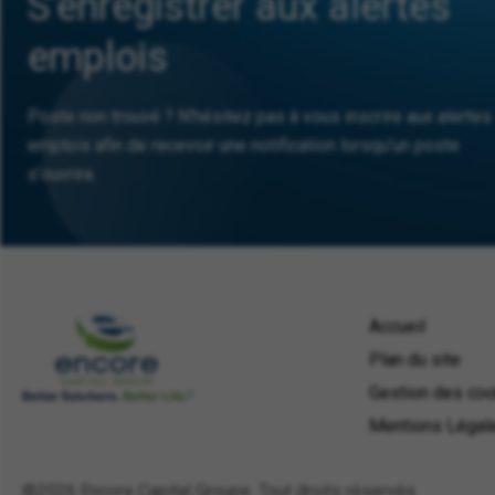
S'enregistrer aux alertes
emplois
Poste non trouvé ? N'hésitez pas à vous inscrire aux alertes
emplois afin de recevoir une notification lorsqu'un poste
s'ouvrira.
Accueil
Plan du site
Gestion des co
Mentions Légal
©2026 Encore Capital Groupe.
Tout droits réservés.