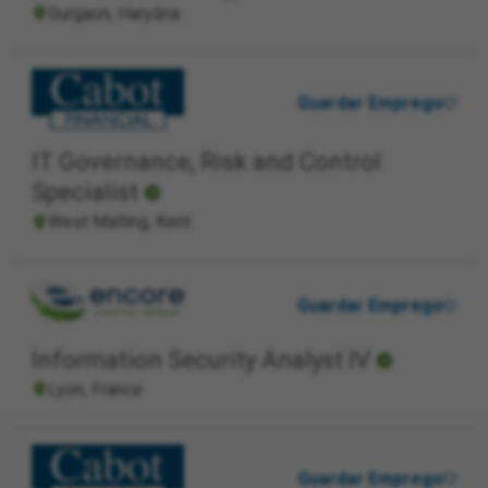
Gurgaon, Haryāna
Guardar Emprego
IT Governance, Risk and Control
Specialist
West Malling, Kent
Guardar Emprego
Information Security Analyst IV
Lyon, France
Guardar Emprego