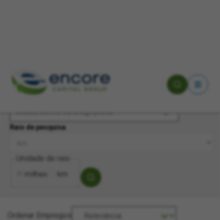
Pesquisa por palavra-chave
Cidade, distrito ou código postal
Raio de pesquisa
Unidade de raio
milhas
km
Ordenar Empregos