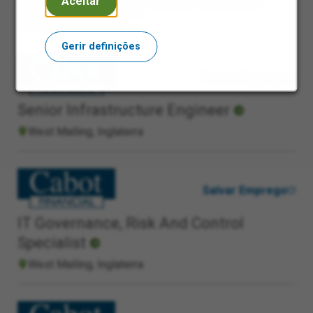
Aceitar
Empregos em Destaque
Empregos Visualizados
Empregos Guardados
Gerir definições
Salvar Emprego
Senior Infrastructure Engineer
West Malling, Inglaterra
Salvar Emprego
IT Governance, Risk And Control
Specialist
West Malling, Inglaterra