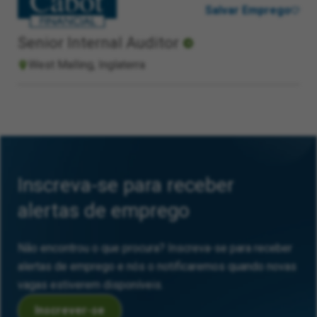
Salvar Emprego
Senior Internal Auditor
West Malling, Inglaterra
Inscreva-se para receber
alertas de emprego
Não encontrou o que procura? Inscreva-se para receber
alertas de emprego e nós o notificaremos quando novas
vagas estiverem disponíveis.
Inscrever-se