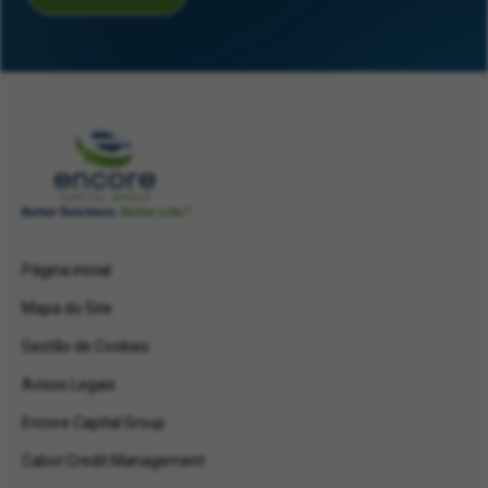
Página inicial
Mapa do Site
Gestão de Cookies
Avisos Legais
Encore Capital Group
Cabot Credit Management