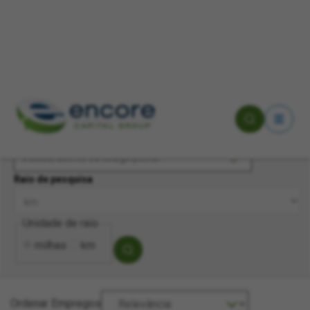
Pesquisa por palavra-chave
Cidade, distrito ou código postal
Raio de pesquisa
Unidade de raio
milhas
km
Ordenar Empregos