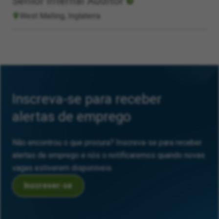
Senior Internal Auditor
West Malling, Inglaterra
Inscreva-se para receber
alertas de emprego
Não encontrou o que procura? Inscreva-se para receber
alertas de emprego e nós o notificaremos quando novas
vagas estiverem disponíveis.
Inscrever-se