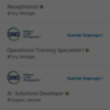
Receptionist
Troy, Michigan
Guardar Emprego
Operations Training Specialist I
Troy, Michigan
Guardar Emprego
Sr. Solutions Developer
Gurgaon, Haryāna