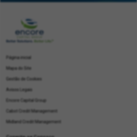
Página inicial
Mapa do Site
Gestão de Cookies
Avisos Legais
Encore Capital Group
Cabot Credit Management
Midland Credit Management