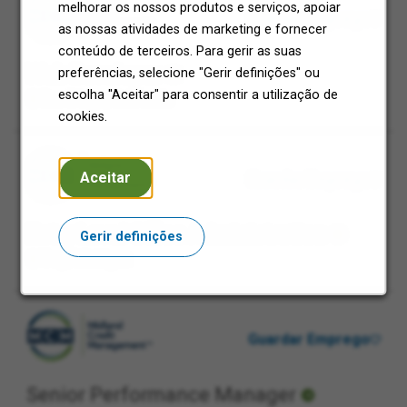
melhorar os nossos produtos e serviços, apoiar
Guardar Emprego
as nossas atividades de marketing e fornecer
conteúdo de terceiros. Para gerir as suas
Web Developer
preferências, selecione "Gerir definições" ou
escolha "Aceitar" para consentir a utilização de
San Diego, California
cookies.
Aceitar
Guardar Emprego
Entry Level Office Administration
Gerir definições
Troy, Michigan
Guardar Emprego
Senior Performance Manager