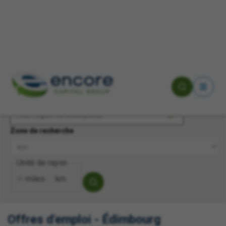
Recherche par mots-clés
Ville, Région ou Code postal
Zone de recherche
Unité de rayon
miles
km
Offres d'emploi - Édimbourg