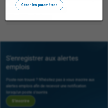
Gérer les paramètres
Senior Internal Auditor
West Malling, Angleterre
S'enregistrer aux alertes
emplois
Poste non trouvé ? N'hésitez pas à vous inscrire aux
alertes emplois afin de recevoir une notification
lorsqu'un poste s'ouvrira.
S'inscrire