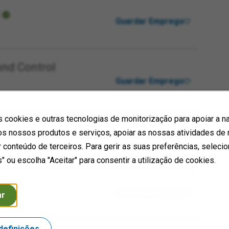
Guardar Emprego
and Control
Guardar Emprego
s cookies e outras tecnologias de monitorização para apoiar a n
os nossos produtos e serviços, apoiar as nossas atividades de
Guardar Emprego
 conteúdo de terceiros. Para gerir as suas preferências, selecio
" ou escolha "Aceitar" para consentir a utilização de cookies.
or
Guardar Emprego
ar
 definições