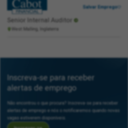
Salvar Emprego
Senior Internal Auditor
West Malling, Inglaterra
Inscreva-se para receber
alertas de emprego
Não encontrou o que procura? Inscreva-se para receber
alertas de emprego e nós o notificaremos quando novas
vagas estiverem disponíveis.