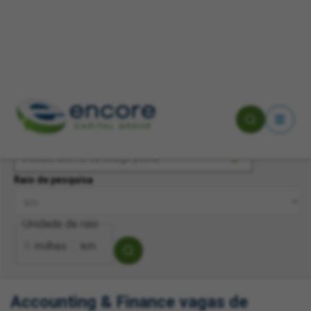
Pesquisa por palavra-chave
Cidade, distrito ou código postal
Raio de pesquisa
Unidade de raio
milhas
km
Accounting & Finance vagas de