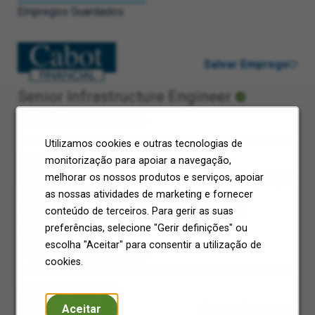
Empregos Guardados
Salvar Emprego
Senior Infrastructure Engineer
West Malling, Inglaterra
Utilizamos cookies e outras tecnologias de
monitorização para apoiar a navegação,
Salvar Emprego
melhorar os nossos produtos e serviços, apoiar
as nossas atividades de marketing e fornecer
IT Governance, Risk And Control
conteúdo de terceiros. Para gerir as suas
Specialist
preferências, selecione "Gerir definições" ou
escolha "Aceitar" para consentir a utilização de
West Malling, Inglaterra
cookies.
Aceitar
Salvar Emprego