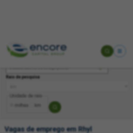
Pesquisa por palavra-chave
Cidade, distrito ou código postal
Raio de pesquisa
Unidade de raio
milhas
km
Vagas de emprego em Rhyl