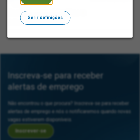
Senior Internal Auditor
Gerir definições
West Malling, Inglaterra
Inscreva-se para receber
alertas de emprego
Não encontrou o que procura? Inscreva-se para receber
alertas de emprego e nós o notificaremos quando novas
vagas estiverem disponíveis.
Inscrever-se