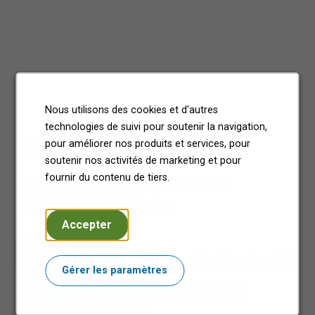
Nous utilisons des cookies et d'autres
technologies de suivi pour soutenir la navigation,
pour améliorer nos produits et services, pour
Emplois pour vous
soutenir nos activités de marketing et pour
fournir du contenu de tiers.
Emplois recommandés
Emplois consultés
Offres d'emplois sauvegardées
Accepter
Enregistrer cette offre d'emploi
Gérer les paramètres
Senior Infrastructure Engineer
West Malling, Angleterre