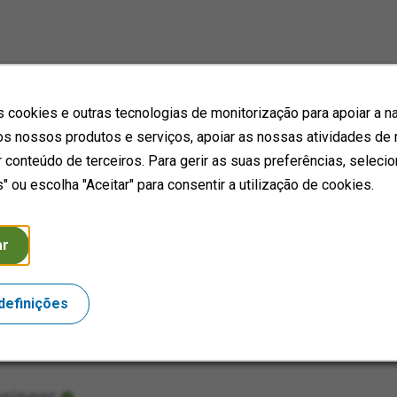
s cookies e outras tecnologias de monitorização para apoiar a n
os nossos produtos e serviços, apoiar as nossas atividades de
 conteúdo de terceiros. Para gerir as suas preferências, selecio
" ou escolha "Aceitar" para consentir a utilização de cookies.
ar
 definições